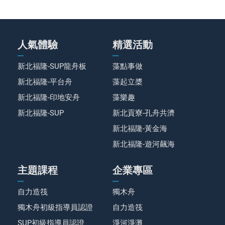
人氣體驗
精選活動
新北福隆-SUP龍舟板
藻點事做
新北福隆-平台舟
藻起立槳
新北福隆-印地安舟
藻樂趣
新北福隆-SUP
新北貢寮-孔舟共濟
新北福隆-黃金海
新北福隆-遊河飆海
主題課程
企業專區
自力造筏
獨木舟
獨木舟初級指導員認證
自力造筏
SUP初級指導員認證
淨河淨灘