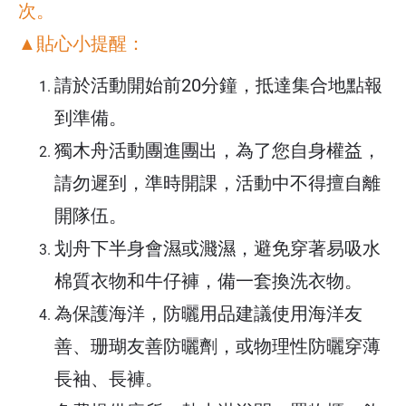
次。
5. 於活動中如因非可究責主辦單位之因素中止
▲貼心小提醒：
參與活動，將不予退回款項。
請於活動開始前20分鐘，抵達集合地點報
到準備。
獨木舟活動團進團出，為了您自身權益，
請勿遲到，準時開課，活動中不得擅自離
開隊伍。
划舟下半身會濕或濺濕，避免穿著易吸水
棉質衣物和牛仔褲，備一套換洗衣物。
為保護海洋，防曬用品建議使用海洋友
善、珊瑚友善防曬劑，或物理性防曬穿薄
長袖、長褲。