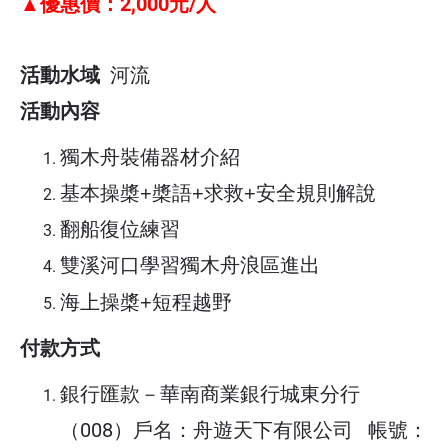
▲優惠價：2,000元/人
4.
划海課程易暈船，請自備暈船藥
5.戶外活動安全第一，總教練得視實際天候與
活動水域
河流
學員狀況調整活動流程，學員務必配合總教練
活動內容
的引導。
獨木舟裝備器材介紹
6.匯款資料：銀行：華南商業銀行城東分行
基本操槳+槳語+求救+安全規則解說
翻船復位練習
(008)、戶名：舟遊天下有限公司、帳號：108-
10升水筒包
雙溪河口學習獨木舟浪區進出
10-036038-3
海上操槳+短程越野​​​​​
輕量好收納
7.舟遊天下有限公司保有活動最終解釋權及修
付款方式
改活動辦法之權利。
游泳、浮潛、玩水必備好物
銀行匯款－華南商業銀行城東分行
（008）戶名：舟遊天下有限公司 帳號：
▲
取消辦法