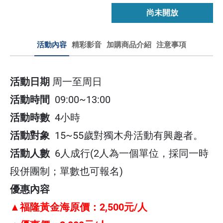
尚未開放
活動內容
精彩影音
加購商品介紹
注意事項
活動日期
周一至周日
▲
注意事項
30升坦克包
活動時間
09:00~13:00
1.以上費用含裝備器材、教練及中餐、龍門露
活動時數
4小時
容量超大
營區門票，不含停車費。
活動對象
15~55歲對獨木舟活動有興趣者。
2
.
划海課程嚴格禁止遲到
活動人數
6人成行(2人為一個單位，採同一時
符合人體工學的背負系統
段併團制；單數也可報名)
3.課程有翻船之風險，戴眼鏡者需有固定眼鏡
適合溯溪、露營、玩水、輕旅
優惠內容
的
眼鏡帶
、圓盤帽需有
帽繩
、請著可固定不會
▲
原
價：2,500元/人
福隆黃金海
掉的涼鞋或布希鞋
行多重用途