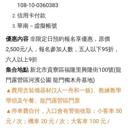
108-10-0360383
1.活動出發日前7 日前(不含出發日) 通知取
信用卡付款
消，全額退回款項。
華南－虛擬帳號
2.活動出發日前 2 日至當日內不接受取消及更
優惠內容
非限定日預約報名享優惠，原價
改日期，並不予退回款項。
2,500元/人，報名參加人數，五人以下95折，
六人以上9折
3. 報名後如因個人因素無法參加，於3日前通
集合地點
新北市貢寮區福隆里興隆街100號(龍
知，活動費用得保留2個月內參加活動使用，2
門露營區河濱公園 龍門獨木舟基地)
個月內如未使用則退還八成費用。
▲費用含裝備器材(2人一舟和一板)、教練教學
4. 報名後如因天災或不可抗力因素導致活動無
帶領及午餐、龍門露營區門票
法舉行，活動費用得保留2個月內參加活動使
▲停車費自付，入口會有警衛收取：小客車 50
用，2個月內如未使用則全額退回款項。
元 / 次；機車 20 元 / 次；大客車 100 元 /