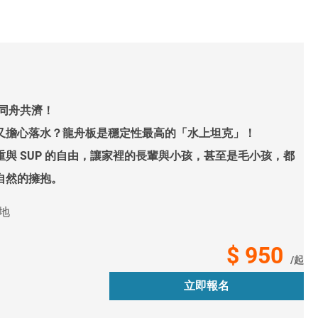
!同舟共濟！
又擔心落水？龍舟板是穩定性最高的「水上坦克」！
與 SUP 的自由，讓家裡的長輩與小孩，甚至是毛小孩，都
自然的擁抱。
地
$ 950
/起
立即報名