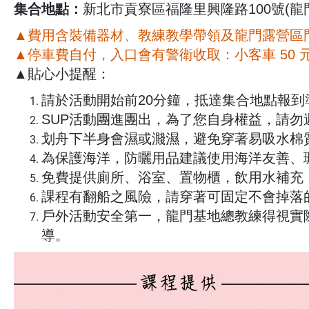
集合地點：
新北市貢寮區福隆里興隆路100號(龍
▲費用含裝備器材、教練教學帶領及龍門露營區
▲停車費自付，入口會有警衛收取：小客車 50 元 / 次
▲貼心小提醒：
請於活動開始前20分鐘，抵達集合地點報到
SUP活動團進團出，為了您自身權益，請
划舟下半身會濕或濺濕，避免穿著易吸水棉
為保護海洋，防曬用品建議使用海洋友善、
免費提供廁所、浴室、置物櫃，飲用水補充
課程有翻船之風險，請穿著可固定不會掉落
戶外活動安全第一，龍門基地總教練得視實
導。