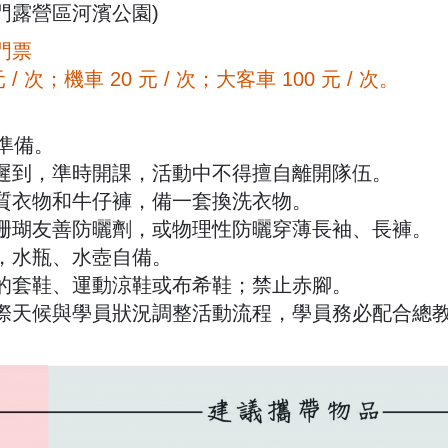
門露營區河濱公園)
門票
；機車 20 元 / 次；大客車 100 元 / 次。
準備。
勿遲到，準時開課，活動中不得擅自離開隊伍。
質衣物和牛仔褲，備一套換洗衣物。
珊瑚友善防曬劑，或物理性防曬穿薄長袖、長褲。
，水瓶、水壺自備。
的套鞋、運動涼鞋或布希鞋；禁止赤腳。
際天候與學員狀況調整活動流程，學員務必配合總