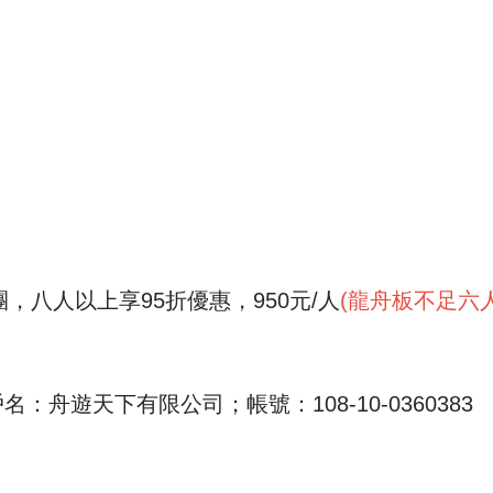
，全額退回款項。
改日期，並不予退回款項。
知，活動費用得保留2個月內參加活動使用，2個月內
法舉行，活動費用得保留2個月內參加活動使用，2個
參與活動，將不予退回款項。
團，八人以上享95折優惠，950元/人
(龍舟板不足六
名：舟遊天下有限公司；帳號：108-10-0360383