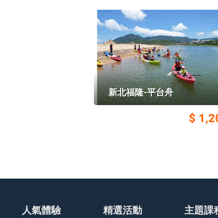
新北福隆-平台舟
$ 1,2
人氣體驗
精選活動
主題課