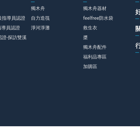
獨木舟
獨木舟器材
級指導員認證
自力造筏
feelfree防水袋
指導員認證
淨河淨灘
救生衣
認證-探訪雙溪
槳
獨木舟配件
福利品專區
加購區