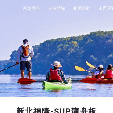
新訊優惠
人氣體驗
精選活動
主題課
新北福隆-SUP龍舟板