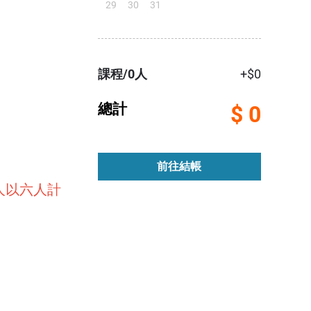
29
30
31
課程/0人
+$0
如未使用則
總計
$ 0
月內如未使
前往結帳
人以六人計