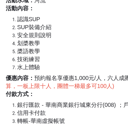
活動水域：
河流
活動內容：
▲
取消辦法
1.活動出發日前7 日前(不含出發日) 通知取消
認識SUP
SUP裝備介紹
2.活動出發日前 2 日至當日內不接受取消及更
安全規則說明
3. 報名後如因個人因素無法參加，於3日前通
划槳教學
退還八成費用。
槳語教學
4. 報名後如因天災或不可抗力因素導致活動無
技術練習
水上體驗
用則全額退回款項。
5. 於活動中如因非可究責主辦單位之因素中止
優惠內容：
預約報名享優惠1,000元/人，六人成
算，一板上限十人，團體一梯最多可100人)
付款方式：
銀行匯款 - 華南商業銀行城東分行(008) ；戶
信用卡付款
轉帳-華南虛擬帳號