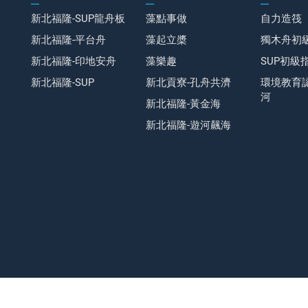
新北福隆-SUP龍舟板
藻點事做
自力造筏
新北福隆-平台舟
藻起立槳
獨木舟初
新北福隆-印地安舟
藻樂趣
SUP初級
新北福隆-SUP
新北貢寮-孔舟共濟
環境教育
河
新北福隆-黃金海
新北福隆-遊河飆海