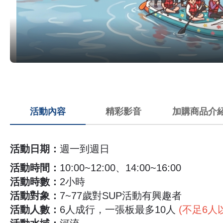
活動內容
精彩影音
加購商品介
活動日期：
週一到週日
▲
注意事項
1.現場報名不適用預約優惠方案。
活動時間：
10:00~12:00、14:00~16:00
活動時數：
2小時
2.以上費用含裝備器材、教練及龍門營區門票，
活動對象：
7~77歲對SUP活動有興趣者
3.匯款資料：銀行：華南商業銀行城東分行(008)、
活動人數：
6人成行，一張板最多10人
(不足6人
4.舟遊天下有限公司保有活動最終解釋權及修改