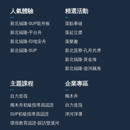
人氣體驗
精選活動
新北福隆-SUP龍舟板
藻點事做
新北福隆-平台舟
藻起立槳
新北福隆-印地安舟
藻樂趣
新北福隆-SUP
新北貢寮-孔舟共濟
新北福隆-黃金海
新北福隆-遊河飆海
主題課程
企業專區
自力造筏
獨木舟
獨木舟初級指導員認證
自力造筏
SUP初級指導員認證
淨河淨灘
環境教育認證-探訪雙溪河