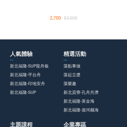
2,700
$3,000
人氣體驗
精選活動
新北福隆-SUP龍舟板
藻點事做
新北福隆-平台舟
藻起立槳
新北福隆-印地安舟
藻樂趣
新北福隆-SUP
新北貢寮-孔舟共濟
新北福隆-黃金海
新北福隆-遊河飆海
主題課程
企業專區